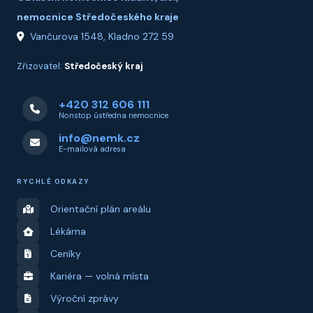
nemocnice Středočeského kraje
Vančurova 1548, Kladno 272 59
Zřizovatel:
Středočeský kraj
+420 312 606 111
Nonstop ústředna nemocnice
info@nemk.cz
E-mailová adresa
RYCHLÉ ODKAZY
Orientační plán areálu
Lékárna
Ceníky
Kariéra — volná místa
Výroční zprávy