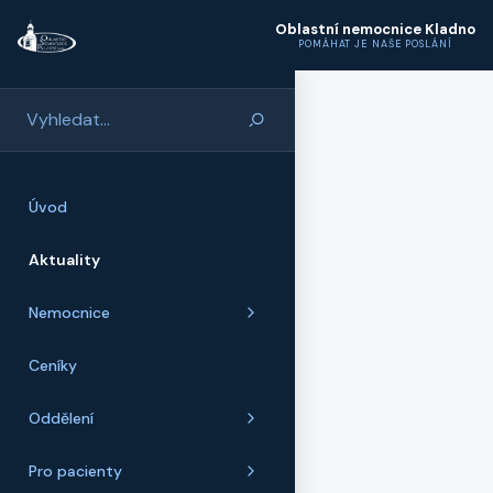
Přeskočit na hlavní obsah
Oblastní nemocnice Kladno
POMÁHAT JE NAŠE POSLÁNÍ
Úvod
Aktuality
Nemocnice
Ceníky
Oddělení
Pro pacienty