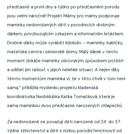
předčasně a první dny a týdny po předčasném porodu
jsou velmi náročné! Projekt Mámy pro mámy podporuje
maminky nedonošených dětí v porodnicích drobným
dárkem, povzbuzujícím vzkazem a informačním letáčkem.
Drobné dárky může vyrábět kdokoliv – maminky, babičky,
mateřská centra i seniorské domy. Malý dárek v tento
moment dokáže maminky obrovským způsobem potěšit
a udělat jim radost v jejich nelehké situaci. A nejen díky
těmto momentům maminka ví, že v této chvíli v tom není
sama,“ přiblížila myšlenku projektu kladenská
koordinátorka Nedoklubka Katka Tomačková, která je
sama maminkou dvou předčasně narozených chlapečků.
Za nedonošené se považují děti narozené od 24. do 37.
týdne těhotenství a děti s nízkou porodní hmotností od