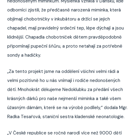
nedonošeným miminkům. Myšlenka vznikla v Dánsku, kde
odborníci zjistili, že předčasně narozená miminka, která
objímají chobotničky v inkubátoru a držící se jejich
chapadel, mají pravidelný srdeční tep, lépe dýchají a jsou
klidnější. Chapadla chobotniček dětem pravděpodobně
připomínají pupeční šňůru, a proto netahají za potřebné
sondy a hadičky.
„Za tento projekt jsme na oddělení všichni velmi rádi a
velmi pozitivně ho u nás vnímají i rodiče nedonošených
dětí. Mnohokrát děkujeme Nedoklubku za předání všech
krásných dárků pro naše nejmenší miminka a také všem
úžasným dámám, které se na výrobě podílely,“ dodala Mgr.
Radka Tesařová, staniční sestra kladenské neonatologie.
„V České republice se ročně narodí více než 9000 dětí