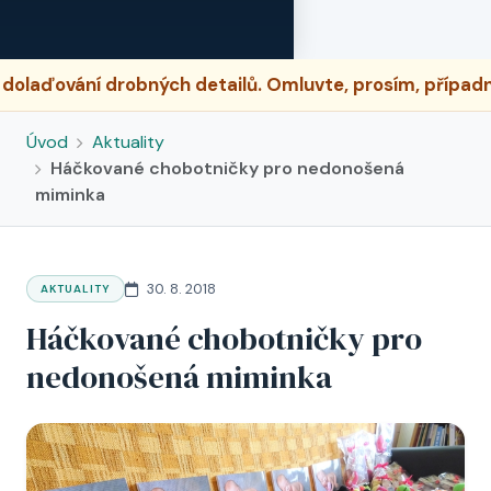
robných detailů. Omluvte, prosím, případné dočasné n
Úvod
Aktuality
Háčkované chobotničky pro nedonošená
miminka
30. 8. 2018
AKTUALITY
Háčkované chobotničky pro
nedonošená miminka