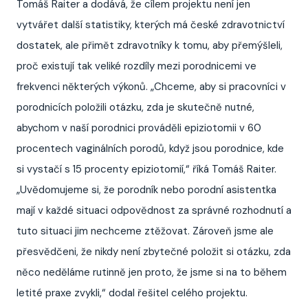
Tomáš Raiter a dodává, že cílem projektu není jen
vytvářet další statistiky, kterých má české zdravotnictví
dostatek, ale přimět zdravotníky k tomu, aby přemýšleli,
proč existují tak veliké rozdíly mezi porodnicemi ve
frekvenci některých výkonů. „Chceme, aby si pracovníci v
porodnicích položili otázku, zda je skutečně nutné,
abychom v naší porodnici prováděli epiziotomii v 60
procentech vaginálních porodů, když jsou porodnice, kde
si vystačí s 15 procenty epiziotomií,“ říká Tomáš Raiter.
„Uvědomujeme si, že porodník nebo porodní asistentka
mají v každé situaci odpovědnost za správné rozhodnutí a
tuto situaci jim nechceme ztěžovat. Zároveň jsme ale
přesvědčeni, že nikdy není zbytečné položit si otázku, zda
něco neděláme rutinně jen proto, že jsme si na to během
letité praxe zvykli,“ dodal řešitel celého projektu.