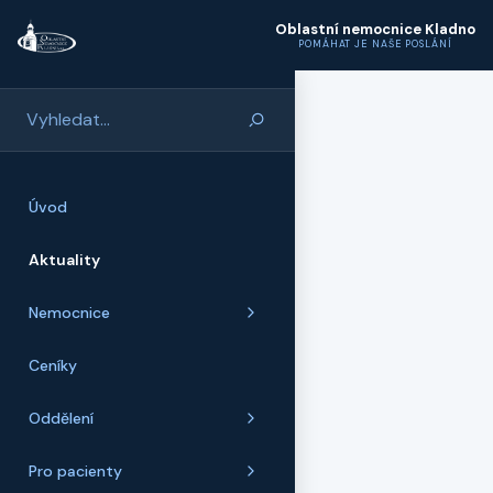
Přeskočit na hlavní obsah
Oblastní nemocnice Kladno
POMÁHAT JE NAŠE POSLÁNÍ
Úvod
Aktuality
Nemocnice
Ceníky
Oddělení
Pro pacienty