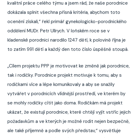
kvalitní práce celého týmu a jsem rád, že naše porodnice
dokázala splnit všechna přísná kritéria, abychom toto
ocenění získali,“ řekl primář gynekologicko-porodnického
oddělení MUDr. Petr Ullrych. V loňském roce se v
kladenské porodnici narodilo 1247 dětí, k polovině října je
to zatím 991 dětí a každý den toto číslo úspěšně stoupá.
„Cílem projektu PPP je motivovat ke změně jak porodnice,
tak i rodičky. Porodnice projekt motivuje k tomu, aby s
rodičkami více a lépe komunikovaly a aby se snažily
vytvářet v porodnicích vlídnější prostředí, ve kterém by
se mohly rodičky cítit jako doma. Rodičkám má projekt
ukázat, že existují porodnice, které chtějí vyjít vstříc jejich
požadavkům a ve kterých je možné rodit nejen bezpečně,
ale také příjemně a podle svých představ,“ vysvětluje