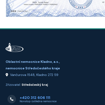
Oblastní nemocnice Kladno, a.s.,
nemocnice Středočeského kraje
Vančurova 1548, Kladno 272 59
Zřizovatel:
Středočeský kraj
+420 312 606 111
Nonstop ústředna nemocnice