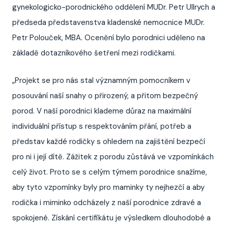
gynekologicko-porodnického oddělení MUDr. Petr Ullrych a
předseda představenstva kladenské nemocnice MUDr.
Petr Polouček, MBA. Ocenění bylo porodnici uděleno na
základě dotazníkového šetření mezi rodičkami.
„Projekt se pro nás stal významným pomocníkem v
posouvání naší snahy o přirozený, a přitom bezpečný
porod. V naší porodnici klademe důraz na maximální
individuální přístup s respektováním přání, potřeb a
představ každé rodičky s ohledem na zajištění bezpečí
pro ni i její dítě. Zážitek z porodu zůstává ve vzpomínkách
celý život. Proto se s celým týmem porodnice snažíme,
aby tyto vzpomínky byly pro maminky ty nejhezčí a aby
rodička i miminko odcházely z naší porodnice zdravé a
spokojené. Získání certifikátu je výsledkem dlouhodobé a