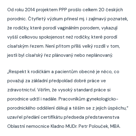
Od roku 2014 projektem PPP prošlo celkem 20 českých
porodnic. Čtyřletý výzkum přinesl mj. i zajímavý poznatek,
že rodičky, které porodí vaginálním porodem, vykazují
vyšší celkovou spokojenost než rodičky, které porodí
císařským řezem. Není přitom příliš velký rozdíl v tom,
jestli byl císařský řez plánovaný nebo neplánovaný.
„Respekt k rodičkám a pacientům obecně je něco, co
považuji za základní předpoklad dobré práce ve
zdravotnictví. Věřím, že vysoký standard práce si
porodnice udrží i nadále. Pracovníkům gynekologicko-
porodnického oddělení děkuji a těším se z jejich úspěchu,“
uzavřel předání certifikátu předseda představenstva
Oblastní nemocnice Kladno MUDr. Petr Polouček, MBA.