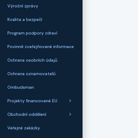
Výroční zprávy
Kvalita a bezpečí
Program podpory zdraví
Povinně zveřejňované informace
Ochrana osobních údajů
Ochrana oznamovatelů
Ombudsman
Projekty financované EU
Obchodní oddělení
Veřejné zakázky