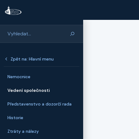
Přeskočit na hlavní obsah
Zpět na: Hlavní menu
Nemocnice
Vedení společnosti
Představenstvo a dozorčí rada
Historie
Ztráty a nálezy