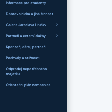
Informace pro studenty
Dobrovolnická a jiná činnost
Galerie Jaroslava Hrušky
Partneři a externí služby
Sponzoři, dárci, partneři
Pochvaly a stížnosti
Odprodej nepotřebného
majetku
Orientační plán nemocnice