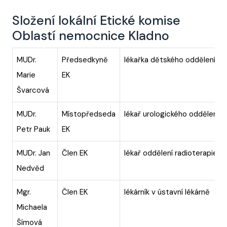
Složení lokální Etické komise
Oblastí nemocnice Kladno
MUDr.
Předsedkyně
lékařka dětského oddělení
Marie
EK
Švarcová
MUDr.
Místopředseda
lékař urologického oddělení
Petr Pauk
EK
MUDr. Jan
Člen EK
lékař oddělení radioterapie
Nedvěd
Mgr.
Člen EK
lékárník v ústavní lékárně
Michaela
Šímová