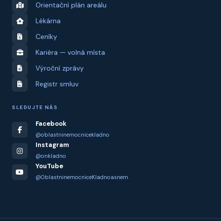
Orientační plán areálu
Lékárna
Ceníky
Kariéra — volná místa
Výroční zprávy
Registr smluv
SLEDUJTE NÁS
Facebook
@oblastninemocnicekladno
Instagram
@onkladno
YouTube
@OblastninemocniceKladnoasnem