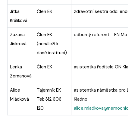
Jitka
Člen EK
zdravotní sestra odd. endos
Králíková
Zuzana
Člen EK
odborný referent - FN Motol
Jiskrová
(nenáleží k
dané instituci)
Lenka
Člen EK
asistentka ředitele ON Kladn
Zemanová
Alice
Tajemník EK
asistentka náměstka pro LP
Mládková
Tel: 312 606
Kladno
120
alice.mladkova@nemocnicekl