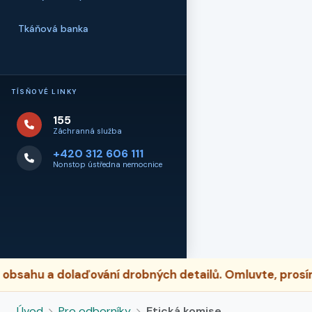
Tkáňová banka
TÍSŇOVÉ LINKY
155
Záchranná služba
+420 312 606 111
Nonstop ústředna nemocnice
sahu a dolaďování drobných detailů. Omluvte, prosím,
Úvod
Pro odborníky
Etická komise