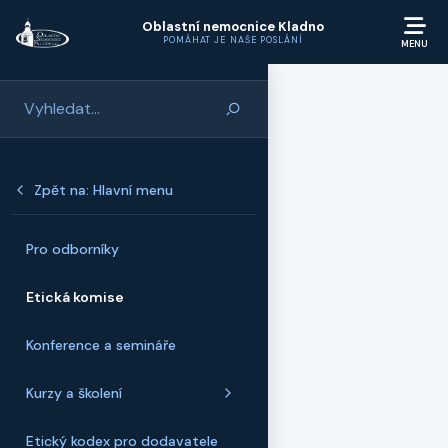
Přeskočit na hlavní obsah
Oblastní nemocnice Kladno
POMÁHAT JE NAŠE POSLÁNÍ
Zpět na: Hlavní menu
Pro odborníky
Etická komise
Konference a semináře
Kurzy a školení
Etický kodex pro dodavatele