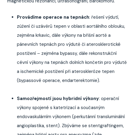
magnetickou rezonanci, ultrasonografii, barokomoru.
Provádíme operace na tepnách
: řešení výdutí,
zúžení či uzávěrů tepen v oblasti aortálního oblouku,
zejména krkavic, dále výkony na břišní aortě a
pánevních tepnách pro výdutě či aterosklerotické
postižení – zejména bypassy, dále rekonstrukční
cévní výkony na tepnách dolních končetin pro výdutě
a ischemické postižení při ateroskleróze tepen
(bypassové operace, endarterektomie).
Samozřejmostí jsou hybridní výkony
: operační
výkony spojené s katetrizací a současným
endovaskulárním výkonem (perkutánní transluminální
angioplastika, stent). Zbýváme se stentgraftingem,
zejména břišní aorty pro aneuryzma (zde