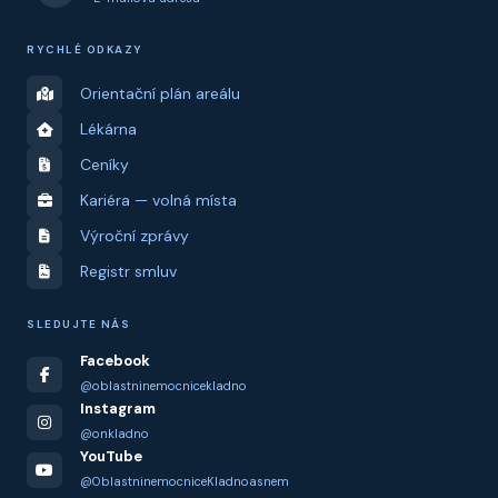
RYCHLÉ ODKAZY
Orientační plán areálu
Lékárna
Ceníky
Kariéra — volná místa
Výroční zprávy
Registr smluv
SLEDUJTE NÁS
Facebook
@oblastninemocnicekladno
Instagram
@onkladno
YouTube
@OblastninemocniceKladnoasnem