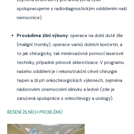
spolupracujeme s radiodiagnostickým oddělením naší
nemocnice).
Provádíme žilní výkony
: operace na dolní duté žíle
(maligní tromby), operace varixů dolních končetin, a
to jak chirurgicky, tak miniinvazivně pomocí laserové
techniky, případně pěnové sklerotizace. V programu
našeho oddělení je i rekonstrukční cévní chirurgie
tepen a žil při onkochirurgických výkonech, zejména
nádorovém onemocnění slinivky a ledvin (zde je
zaručená spolupráce s onkochirurgy a urology).
ŘEŠENÍ ŽILNÍCH PROBLÉMŮ