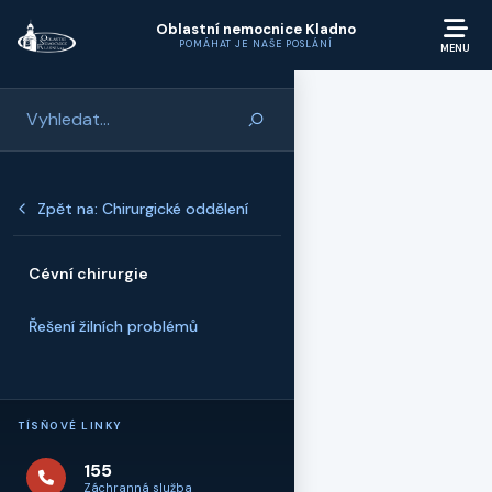
Přeskočit na hlavní obsah
Oblastní nemocnice Kladno
POMÁHAT JE NAŠE POSLÁNÍ
Zpět na: Chirurgické oddělení
Cévní chirurgie
Řešení žilních problémů
TÍSŇOVÉ LINKY
155
Záchranná služba