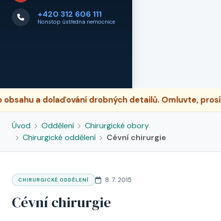
+420 312 606 111
Nonstop ústředna nemocnice
sahu a dolaďování drobných detailů. Omluvte, prosím,
Úvod
Oddělení
Chirurgické obory
Chirurgické oddělení
Cévní chirurgie
8. 7. 2015
CHIRURGICKÉ ODDĚLENÍ
Cévní chirurgie