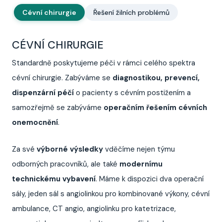
Cévní chirurgie
Řešení žilních problémů
CÉVNÍ CHIRURGIE
Standardně poskytujeme péči v rámci celého spektra
cévní chirurgie. Zabýváme se
diagnostikou, prevencí,
dispenzární péčí
o pacienty s cévním postižením a
samozřejmě se zabýváme
operačním řešením cévních
onemocnění
.
Za své
výborné výsledky
vděčíme nejen týmu
odborných pracovníků, ale také
modernímu
technickému vybavení
. Máme k dispozici dva operační
sály, jeden sál s angiolinkou pro kombinované výkony, cévní
ambulance, CT angio, angiolinku pro katetrizace,