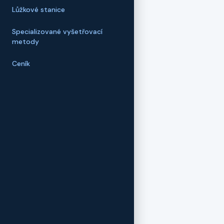
Lůžkové stanice
Specializované vyšetřovací
metody
Ceník