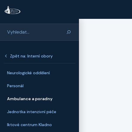
Přeskočit na hlavní obsah
Zpět na: Interní obory
Neurologické oddělení
Personál
Ambulance a poradny
Jednotka intenzivní péče
Iktové centrum Kladno