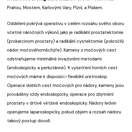
Prahou, Mostem, Karlovými Vary, Plzní, a Pískem.
Oddělení pokrývá operativu v celém rozsahu svého oboru
včetně náročných výkonů jako je radikální prostatektomie
(prokarcinom prostaty) a radikální cystektomie (
pokročilý
nádor močovéhoměchýře). Kameny z močových cest
odstraňujeme minimálně invazivními metodami
(endoskopicky a perkutánně). K vyšetření horních cest
močových máme k disposici i flexibilní uretroskop.
Operace dolních cest močových pro nádory, kameny jsou
prováděny vždy endoskopicky, operace pro zbytnění
prostaty v drtivé většině endoskopicky. Nádory ledvin
operujeme laparoskopicky, pokud objem a rozsah nádoru
takový postup dovolí.