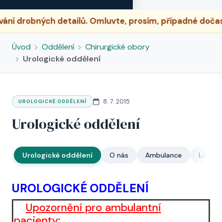
detailů. Omluvte, prosím, případné dočasné nesrovnal
Úvod
Oddělení
Chirurgické obory
Urologické oddělení
8. 7. 2015
UROLOGICKÉ ODDĚLENÍ
Urologické oddělení
Urologické oddělení
O nás
Ambulance
Lůžkov
UROLOGICKÉ ODDĚLENÍ
Upozornění pro ambulantní
pacienty: