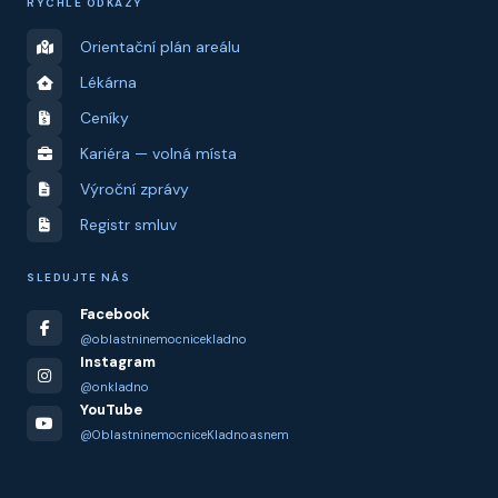
RYCHLÉ ODKAZY
Orientační plán areálu
Lékárna
Ceníky
Kariéra — volná místa
Výroční zprávy
Registr smluv
SLEDUJTE NÁS
Facebook
@oblastninemocnicekladno
Instagram
@onkladno
YouTube
@OblastninemocniceKladnoasnem