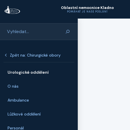
Přeskočit na hlavní obsah
Oblastní nemocnice Kladno
POMÁHAT JE NAŠE POSLÁNÍ
Zpět na: Chirurgické obory
Urologické oddělení
O nás
Ambulance
Lůžkové oddělení
Personál