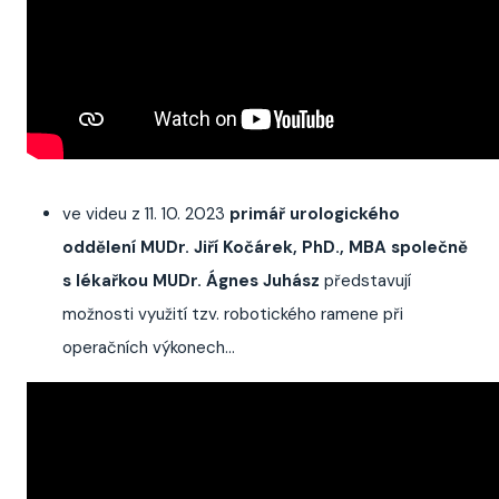
ve videu z 11. 10. 2023
primář urologického
oddělení MUDr. Jiří Kočárek, PhD., MBA společně
s lékařkou MUDr. Ágnes Juhász
představují
možnosti využití tzv. robotického ramene při
operačních výkonech...