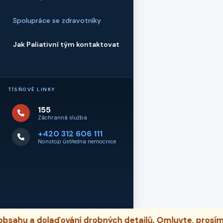
Spolupráce se zdravotníky
Jak Paliativní tým kontaktovat
TÍSŇOVÉ LINKY
155
Záchranná služba
+420 312 606 111
Nonstop ústředna nemocnice
sahu a dolaďování drobných detailů. Omluvte, prosím, 