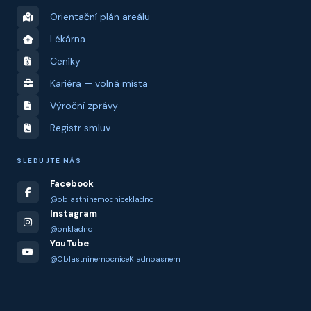
Orientační plán areálu
Lékárna
Ceníky
Kariéra — volná místa
Výroční zprávy
Registr smluv
SLEDUJTE NÁS
Facebook
@oblastninemocnicekladno
Instagram
@onkladno
YouTube
@OblastninemocniceKladnoasnem