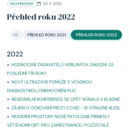
20. 3. 2023
NEZAŘAZENO
Přehled roku 2022
OKU 2020
PŘEHLED ROKU 2021
PŘEHLED ROKU 2022
2022
▪
HODNOCENÍ ZADAVATELŮ VEŘEJNÝCH ZAKÁZEK ZA
POSLEDNÍ TŘI ROKY
▪
NOVÝ ULTRAZVUK POMŮŽE S VČASNOU
DIAGNOSTIKOU ONEMOCNĚNÍ PLIC
▪
REGIONÁLNÍ KONFERENCE SE OPĚT KONALA V KLADNĚ
▪
ZÁJEM O OČKOVÁNÍ PROTI COVID - 19 VÝRAZNĚ KLESL
▪
MODERNÍ PROSTORY NOVÉ PATOLOGIE PŘINESLY
VĚTŠÍ KOMFORT PRO ZAMĚSTNANCE I POZŮSTALÉ