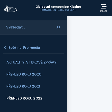
Přeskočit na hlavní obsah
Oblastní nemocnice Kladno
POMÁHAT JE NAŠE POSLÁNÍ
Zpět na: Pro média
AKTUALITY A TISKOVÉ ZPRÁVY
PŘEHLED ROKU 2020
PŘEHLED ROKU 2021
PŘEHLED ROKU 2022