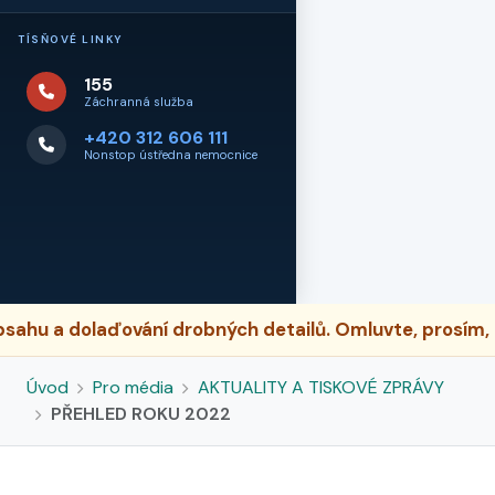
TÍSŇOVÉ LINKY
155
Záchranná služba
+420 312 606 111
Nonstop ústředna nemocnice
hu a dolaďování drobných detailů. Omluvte, prosím, p
Úvod
Pro média
AKTUALITY A TISKOVÉ ZPRÁVY
PŘEHLED ROKU 2022