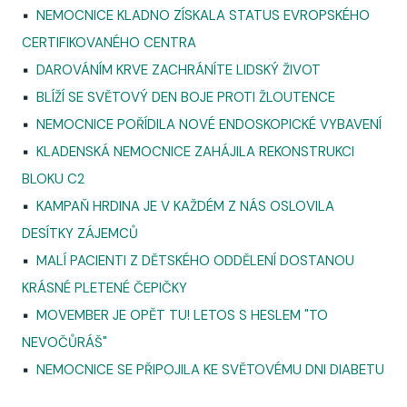
▪
NEMOCNICE KLADNO ZÍSKALA STATUS EVROPSKÉHO
CERTIFIKOVANÉHO CENTRA
▪
DAROVÁNÍM KRVE ZACHRÁNÍTE LIDSKÝ ŽIVOT
▪
BLÍŽÍ SE SVĚTOVÝ DEN BOJE PROTI ŽLOUTENCE
▪
NEMOCNICE POŘÍDILA NOVÉ ENDOSKOPICKÉ VYBAVENÍ
▪
KLADENSKÁ NEMOCNICE ZAHÁJILA REKONSTRUKCI
BLOKU C2
▪
KAMPAŇ HRDINA JE V KAŽDÉM Z NÁS OSLOVILA
DESÍTKY ZÁJEMCŮ
▪
MALÍ PACIENTI Z DĚTSKÉHO ODDĚLENÍ DOSTANOU
KRÁSNÉ PLETENÉ ČEPIČKY
▪
MOVEMBER JE OPĚT TU! LETOS S HESLEM "TO
NEVOČŮRÁŠ"
▪
NEMOCNICE SE PŘIPOJILA KE SVĚTOVÉMU DNI DIABETU