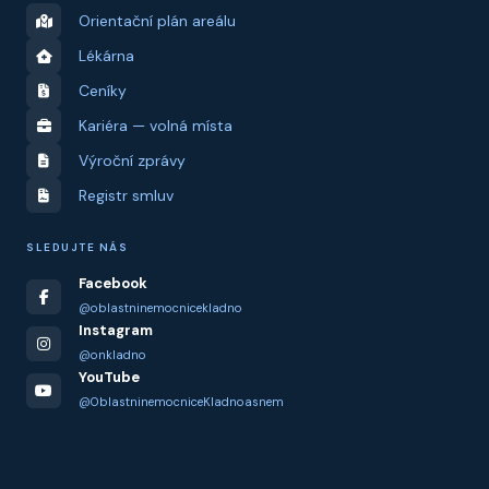
Orientační plán areálu
Lékárna
Ceníky
Kariéra — volná místa
Výroční zprávy
Registr smluv
SLEDUJTE NÁS
Facebook
@oblastninemocnicekladno
Instagram
@onkladno
YouTube
@OblastninemocniceKladnoasnem