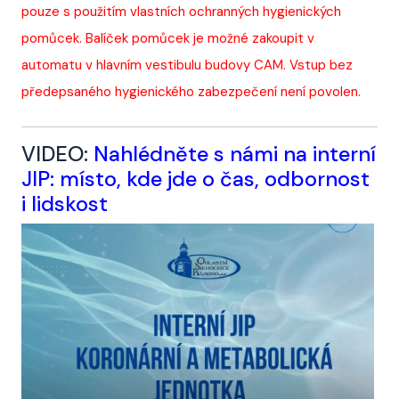
pouze s použitím vlastních ochranných hygienických
pomůcek. Balíček pomůcek je možné zakoupit v
automatu v hlavním vestibulu budovy CAM. Vstup bez
předepsaného hygienického zabezpečení není povolen.
VIDEO:
Nahlédněte s námi na interní
JIP: místo, kde jde o čas, odbornost
i lidskost