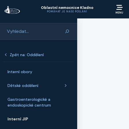
Přeskočit na hlavní obsah
Oblastní nemocnice Kladno
POMÁHAT JE NAŠE POSLÁNÍ
Zpět na: Oddělení
Interní obory
Dětské oddělení
Gastroenterologické a
endoskopické centrum
Interní JIP