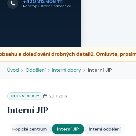
+420 312 606 111
Nonstop ústředna nemocnice
hu a dolaďování drobných detailů. Omluvte, prosím, př
Úvod
Oddělení
Interní obory
Interní JIP
23. 1. 2016
INTERNÍ OBORY
Interní JIP
a endoskopické centrum
Interní JIP
Interní oddělení
Ka