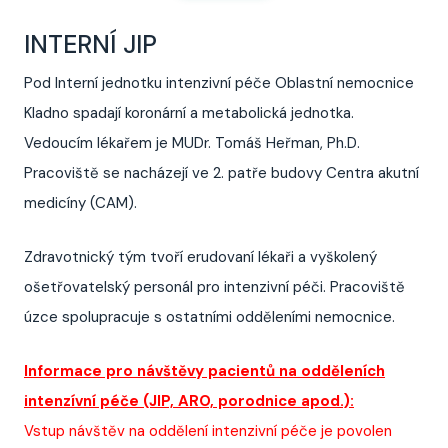
INTERNÍ JIP
Pod Interní jednotku intenzivní péče Oblastní nemocnice
Kladno spadají koronární a metabolická jednotka.
Vedoucím lékařem je MUDr. Tomáš Heřman, Ph.D.
Pracoviště se nacházejí ve 2. patře budovy Centra akutní
medicíny (CAM).
Zdravotnický tým tvoří erudovaní lékaři a vyškolený
ošetřovatelský personál pro intenzivní péči. Pracoviště
úzce spolupracuje s ostatními odděleními nemocnice.
Informace pro návštěvy pacientů na odděleních
intenzívní péče (JIP, ARO, porodnice apod.):
Vstup návštěv na oddělení intenzivní péče je povolen