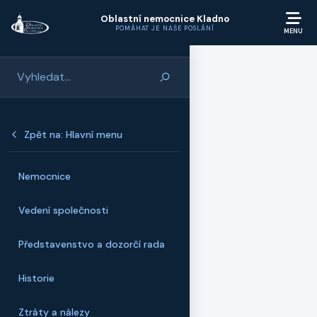
Přeskočit na hlavní obsah
Oblastní nemocnice Kladno
POMÁHAT JE NAŠE POSLÁNÍ
Zpět na: Hlavní menu
Nemocnice
Vedení společnosti
Představenstvo a dozorčí rada
Historie
Ztráty a nálezy