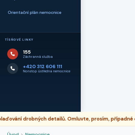
Orientační plán nemocnice
TÍSŇOVÉ LINKY
155
Záchranná služba
+420 312 606 111
Nonstop ústředna nemocnice
ní drobných detailů. Omluvte, prosím, případné dočasn
Úvod
Nemocnice