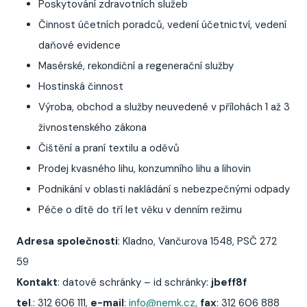
Poskytování zdravotních služeb
Činnost účetních poradců, vedení účetnictví, vedení
daňové evidence
Masérské, rekondiční a regenerační služby
Hostinská činnost
Výroba, obchod a služby neuvedené v přílohách 1 až 3
živnostenského zákona
Čištění a praní textilu a oděvů
Prodej kvasného lihu, konzumního lihu a lihovin
Podnikání v oblasti nakládání s nebezpečnými odpady
Péče o dítě do tří let věku v denním režimu
Adresa společnosti
: Kladno, Vančurova 1548, PSČ 272
59
Kontakt
: datové schránky – id schránky:
jbeff8f
tel
.: 312 606 111,
e-mail
:
info@nemk.cz
,
fax
: 312 606 888