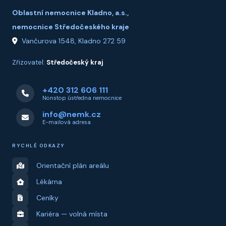
Oblastní nemocnice Kladno, a.s.,
nemocnice Středočeského kraje
Vančurova 1548, Kladno 272 59
Zřizovatel:
Středočeský kraj
+420 312 606 111
Nonstop ústředna nemocnice
info@nemk.cz
E-mailová adresa
RYCHLÉ ODKAZY
Orientační plán areálu
Lékárna
Ceníky
Kariéra — volná místa