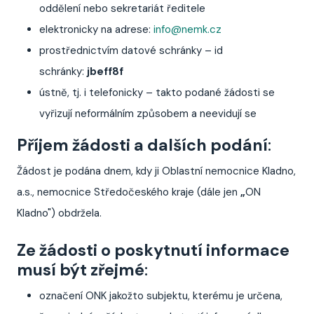
oddělení nebo sekretariát ředitele
elektronicky na adrese:
info@nemk.cz
prostřednictvím datové schránky – id
schránky:
jbeff8f
ústně, tj. i telefonicky – takto podané žádosti se
vyřizují neformálním způsobem a neevidují se
Příjem žádosti a dalších podání
:
Žádost je podána dnem, kdy ji Oblastní nemocnice Kladno,
a.s., nemocnice Středočeského kraje (dále jen
„
ON
Kladno") obdržela.
Ze žádosti o poskytnutí informace
musí být zřejmé
:
označení ONK jakožto subjektu, kterému je určena,