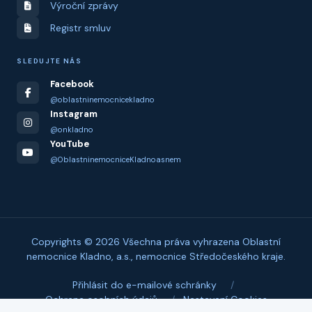
Výroční zprávy
Registr smluv
SLEDUJTE NÁS
Facebook
@oblastninemocnicekladno
Instagram
@onkladno
YouTube
@OblastninemocniceKladnoasnem
Copyrights © 2026 Všechna práva vyhrazena Oblastní
nemocnice Kladno, a.s., nemocnice Středočeského kraje.
Přihlásit do e-mailové schránky
/
Ochrana osobních údajů
/
Nastavení Cookies