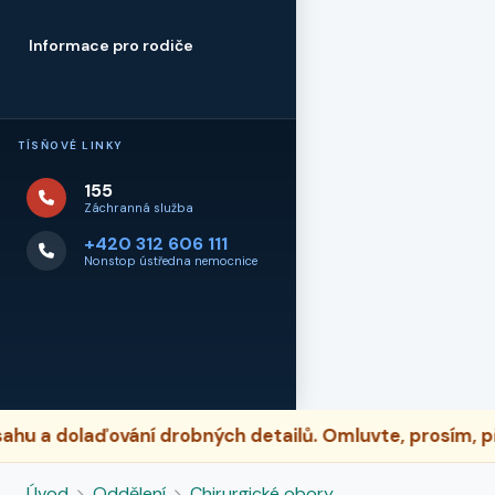
Informace pro rodiče
TÍSŇOVÉ LINKY
155
Záchranná služba
+420 312 606 111
Nonstop ústředna nemocnice
 a dolaďování drobných detailů. Omluvte, prosím, pří
Úvod
Oddělení
Chirurgické obory