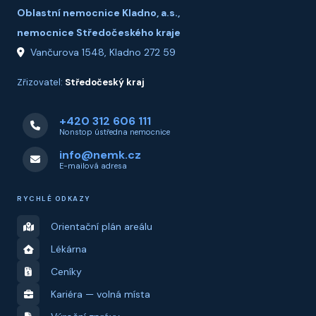
Oblastní nemocnice Kladno, a.s.,
nemocnice Středočeského kraje
Vančurova 1548, Kladno 272 59
Zřizovatel:
Středočeský kraj
+420 312 606 111
Nonstop ústředna nemocnice
info@nemk.cz
E-mailová adresa
RYCHLÉ ODKAZY
Orientační plán areálu
Lékárna
Ceníky
Kariéra — volná místa