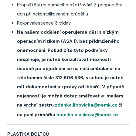
Propuštění do domácího ošetřování 2. pooperační
den při nekomplikovaném průběhu
Rekonvalescence 3 týdny
Na našem oddělení operujeme děti s nízkým
operačním rizikem (ASA I), bez přidruženého
onemocnění. Pokud dítě tyto podmínky
nesplňuje, je nutné konzultovat možnosti
osobně po objednání se na naší ambulanci na
telefonním čísle 312 606 536; s sebou je nutné
mít dokumentaci a zprávy od lékařů. V případě
nejasností je možné dotaz směřovat e-mailem
na vrchní sestru
zdenka.libovicka@nemk.cz
či
na paní primářku
monika.plaskova@nemk.cz
.
PLASTIKA BOLTCŮ