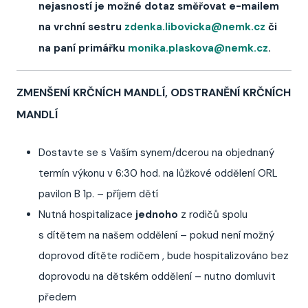
nejasností je možné dotaz směřovat e-mailem
na vrchní sestru
zdenka.libovicka@nemk.cz
či
na paní primářku
monika.plaskova@nemk.cz
.
ZMENŠENÍ KRČNÍCH MANDLÍ, ODSTRANĚNÍ KRČNÍCH
MANDLÍ
Dostavte se s Vaším synem/dcerou na objednaný
termín výkonu v 6:30 hod. na lůžkové oddělení ORL
pavilon B 1p. – příjem dětí
Nutná hospitalizace
jednoho
z rodičů spolu
s dítětem na našem oddělení – pokud není možný
doprovod dítěte rodičem , bude hospitalizováno bez
doprovodu na dětském oddělení – nutno domluvit
předem