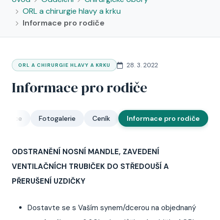
ORL a chirurgie hlavy a krku
Informace pro rodiče
28. 3. 2022
ORL A CHIRURGIE HLAVY A KRKU
Informace pro rodiče
ulance
Fotogalerie
Ceník
Informace pro rodiče
ODSTRANĚNÍ NOSNÍ MANDLE, ZAVEDENÍ
VENTILAČNÍCH TRUBIČEK DO STŘEDOUŠÍ A
PŘERUŠENÍ UZDIČKY
Dostavte se s Vaším synem/dcerou na objednaný