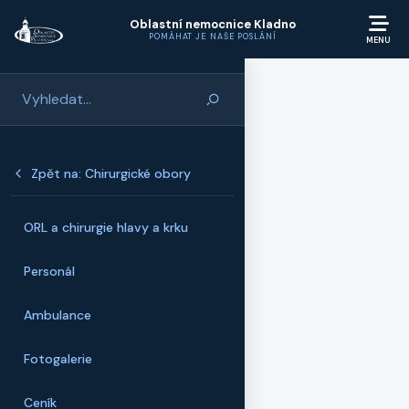
Přeskočit na hlavní obsah
Oblastní nemocnice Kladno
POMÁHAT JE NAŠE POSLÁNÍ
Zpět na: Chirurgické obory
ORL a chirurgie hlavy a krku
Personál
Ambulance
Fotogalerie
Ceník