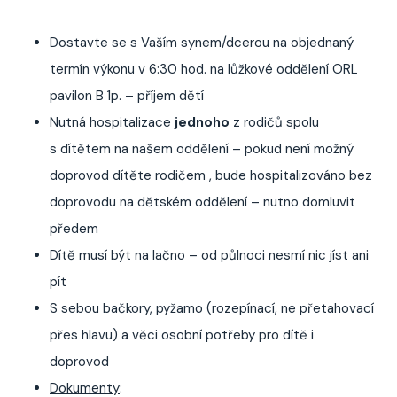
Dostavte se s Vaším synem/dcerou na objednaný
termín výkonu v 6:30 hod. na lůžkové oddělení ORL
pavilon B 1p. – příjem dětí
Nutná hospitalizace
jednoho
z rodičů spolu
s dítětem na našem oddělení – pokud není možný
doprovod dítěte rodičem , bude hospitalizováno bez
doprovodu na dětském oddělení – nutno domluvit
předem
Dítě musí být na lačno – od půlnoci nesmí nic jíst ani
pít
S sebou bačkory, pyžamo (rozepínací, ne přetahovací
přes hlavu) a věci osobní potřeby pro dítě i
doprovod
Dokumenty
: