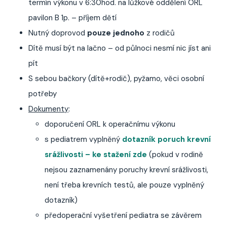
termín výkonu v 6:30hod. na lůžkové oddělení ORL
pavilon B 1p. – příjem dětí
Nutný doprovod
pouze jednoho
z rodičů
Dítě musí být na lačno – od půlnoci nesmí nic jíst ani
pít
S sebou bačkory (dítě+rodič), pyžamo, věci osobní
potřeby
Dokumenty
:
doporučení ORL k operačnímu výkonu
s pediatrem vyplněný
dotazník poruch krevní
srážlivosti
– ke stažení zde
(pokud v rodině
nejsou zaznamenány poruchy krevní srážlivosti,
není třeba krevních testů, ale pouze vyplněný
dotazník)
předoperační vyšetření pediatra se závěrem