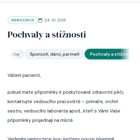
24. 10. 2015
NEMOCNICE
Pochvaly a stížnosti
rní služby
Sponzoři, dárci, partneři
Pochvaly a stížnosti
Vážení pacienti,
pokud máte připomínky k poskytované zdravotní péči,
kontaktujte vedoucího pracoviště – primáře, vrchní
sestru, vedoucího laboranta apod., kteří s Vámi Vaše
připomínky projednají na místě.
Vedením nemocnice jsou šetřeny pouze písemné