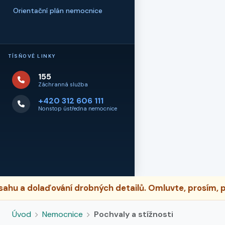
Orientační plán nemocnice
TÍSŇOVÉ LINKY
155
Záchranná služba
+420 312 606 111
Nonstop ústředna nemocnice
 a dolaďování drobných detailů. Omluvte, prosím, pří
Úvod
Nemocnice
Pochvaly a stížnosti