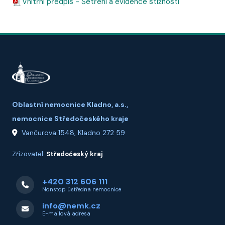
Vnitřní předpis -
Šetření a evidence stížností
Oblastní nemocnice Kladno, a.s.,
nemocnice Středočeského kraje
Vančurova 1548, Kladno 272 59
Zřizovatel:
Středočeský kraj
+420 312 606 111
Nonstop ústředna nemocnice
info@nemk.cz
E-mailová adresa