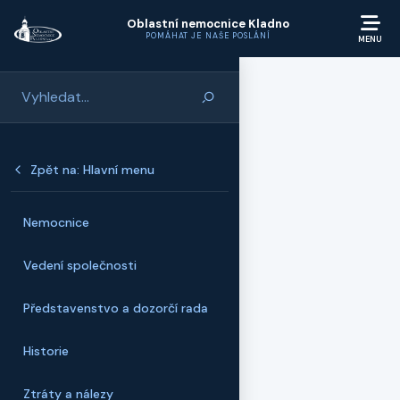
Přeskočit na hlavní obsah
Oblastní nemocnice Kladno
POMÁHAT JE NAŠE POSLÁNÍ
Zpět na: Hlavní menu
Nemocnice
Vedení společnosti
Představenstvo a dozorčí rada
Historie
Ztráty a nálezy