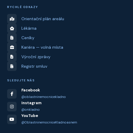
RYCHLÉ ODKAZY
Orientační plán areálu
Lékárna
Ceníky
Kariéra — volná místa
Výroční zprávy
Registr smluv
SLEDUJTE NÁS
Facebook
@oblastninemocnicekladno
Instagram
@onkladno
YouTube
@OblastninemocniceKladnoasnem