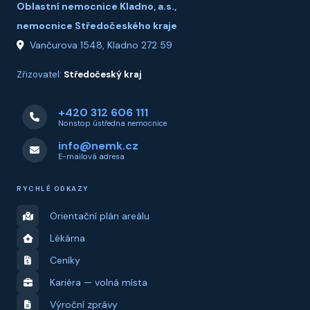
Oblastní nemocnice Kladno, a.s.,
nemocnice Středočeského kraje
Vančurova 1548, Kladno 272 59
Zřizovatel:
Středočeský kraj
+420 312 606 111
Nonstop ústředna nemocnice
info@nemk.cz
E-mailová adresa
RYCHLÉ ODKAZY
Orientační plán areálu
Lékárna
Ceníky
Kariéra — volná místa
Výroční zprávy