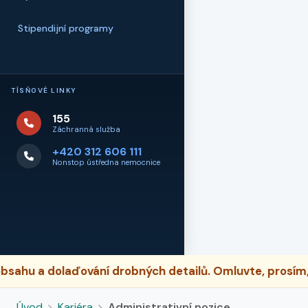
Stipendijní programy
TÍSŇOVÉ LINKY
155
Záchranná služba
+420 312 606 111
Nonstop ústředna nemocnice
ahu a dolaďování drobných detailů. Omluvte, prosím, 
Úvod
Kariéra
Administrativní pozice