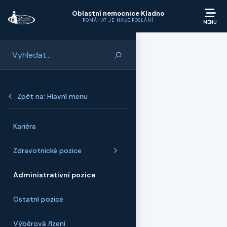
Přeskočit na hlavní obsah
Oblastní nemocnice Kladno
POMÁHAT JE NAŠE POSLÁNÍ
Zpět na: Hlavní menu
Kariéra
Zdravotnické pozice
Administrativní pozice
Ostatní pozice
Výběrová řízení