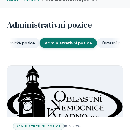
Administrativní pozice
ravotnické pozice
Administrativní pozice
Ostatní pozic
Datum:
18. 5. 2026
KATEGORIE:
ADMINISTRATIVNÍ POZICE