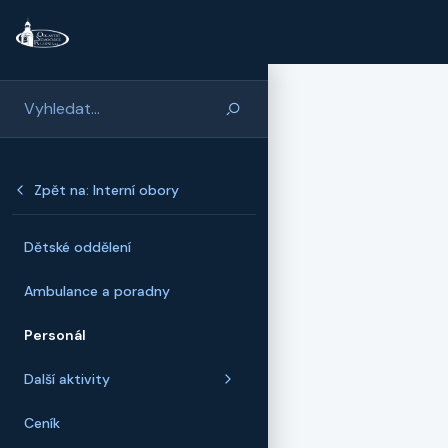
Přeskočit na hlavní obsah
Zpět na: Interní obory
Dětské oddělení
Ambulance a poradny
Personál
Další aktivity
Ceník