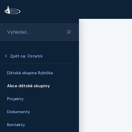
Přeskočit na hlavní obsah
Zpět na: Ostatní
Dětská skupina Rybička
Akce dětské skupiny
Projekty
Dokumenty
Kontakty