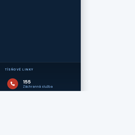
TÍSŇOVÉ LINKY
155
Záchranná služba
+420 312 606 111
Nonstop ústředna nemocnice
V rámci modernizace webu stále probíhá kontrola 
Úvod
Oddělení
Ostatn