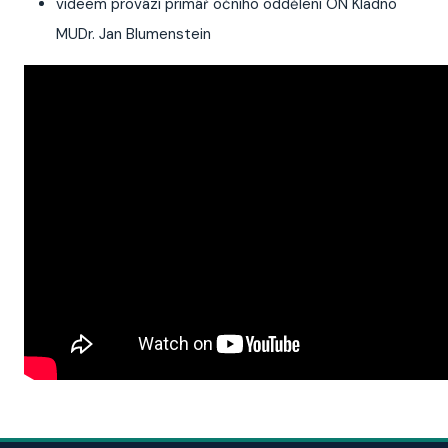
videem provází primář očního oddělení ON Kladno
MUDr. Jan Blumenstein