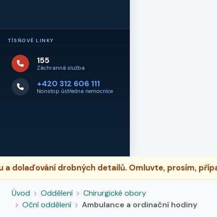
TÍSŇOVÉ LINKY
155
Záchranná služba
+420 312 606 111
Nonstop ústředna nemocnice
dolaďování drobných detailů. Omluvte, prosím, případ
Úvod
Oddělení
Chirurgické obory
Oční oddělení
Ambulance a ordinační hodiny