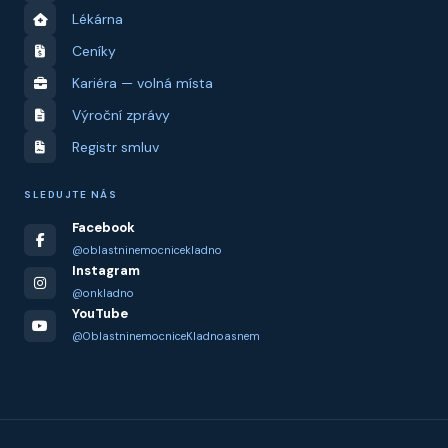
Lékárna
Ceníky
Kariéra — volná místa
Výroční zprávy
Registr smluv
SLEDUJTE NÁS
Facebook
@oblastninemocnicekladno
Instagram
@onkladno
YouTube
@OblastninemocniceKladnoasnem