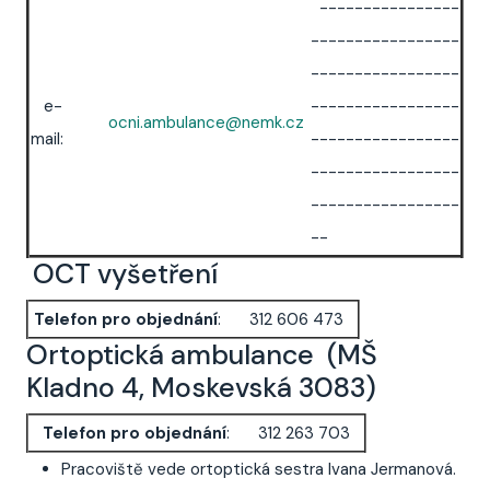
----------------
-----------------
-----------------
e-
-----------------
ocni.ambulance@nemk.cz
mail:
-----------------
-----------------
-----------------
--
OCT vyšetření
Telefon pro objednání
:
312 606 473
Ortoptická ambulance (MŠ
Kladno 4, Moskevská 3083)
Telefon pro objednání
:
312 263 703
Pracoviště vede ortoptická sestra Ivana Jermanová.