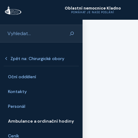
Přeskočit na hlavní obsah
Oblastní nemocnice Kladno
POMÁHAT JE NAŠE POSLÁNÍ
Zpět na: Chirurgické obory
Oční oddělení
Kontakty
Personál
Ambulance a ordinační hodiny
Ceník