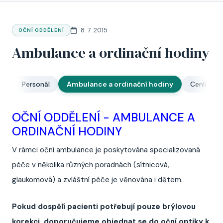
8. 7. 2015
OČNÍ ODDĚLENÍ
Ambulance a ordinační hodiny
ty
Personál
Ambulance a ordinační hodiny
Ceník
OČNÍ ODDĚLENÍ - AMBULANCE A
ORDINAČNÍ HODINY
V rámci oční ambulance je poskytována specializovaná
péče v několika různých poradnách (sítnicová,
glaukomová) a zvláštní péče je věnována i dětem.
Pokud dospělí pacienti potřebují pouze brýlovou
korekci, doporučujeme objednat se do oční optiky k