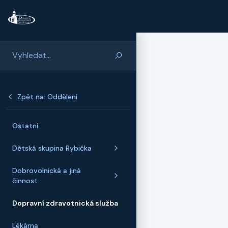
Přeskočit na hlavní obsah
Zpět na: Oddělení
Ostatní
Dětská skupina Rybička
Dobrovolnická a jiná
činnost
Dopravní zdravotnická služba
Lékárna