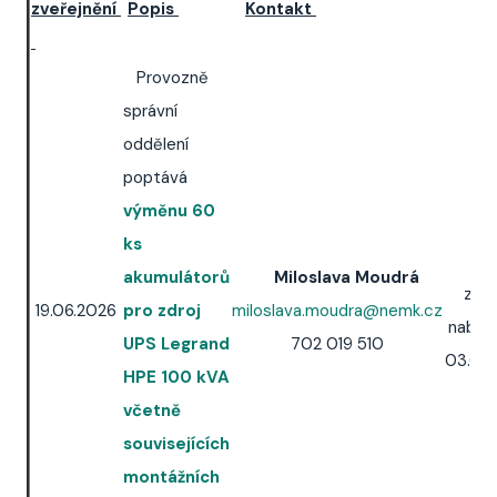
zveřejnění
Popis
Kontakt
Provozně
správní
oddělení
poptává
výměnu 60
ks
Ter
akumulátorů
Miloslava Moudrá
zasl
19.06.2026
pro zdroj
miloslava.moudra@nemk.cz
nabíd
UPS Legrand
702 019 510
03.07
HPE 100 kVA
včetně
souvisejících
montážních