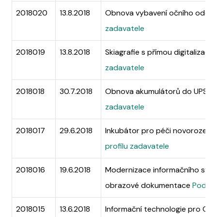
2018020
13.8.2018
Obnova vybavení očního odděl
zadavatele
2018019
13.8.2018
Skiagrafie s přímou digitalizací I
zadavatele
2018018
30.7.2018
Obnova akumulátorů do UPS
Po
zadavatele
2018017
29.6.2018
Inkubátor pro péči novorozenc
profilu zadavatele
2018016
19.6.2018
Modernizace informačního sys
obrazové dokumentace
Podrob
2018015
13.6.2018
Informační technologie pro ONK