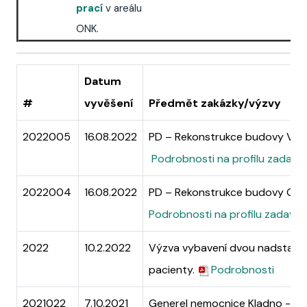
prací
v areálu
ONK.
Datum
#
vyvěšení
Předmět zakázky/výzvy
2022005
16.08.2022
PD – Rekonstrukce budovy V, l
Podrobnosti na profilu zadava
2022004
16.08.2022
PD – Rekonstrukce budovy G, 
Podrobnosti na profilu zadavat
2022
10.2.2022
Výzva vybavení dvou nadstanda
pacienty.
Podrobnosti
2021022
7.10.2021
Generel nemocnice Kladno - Re