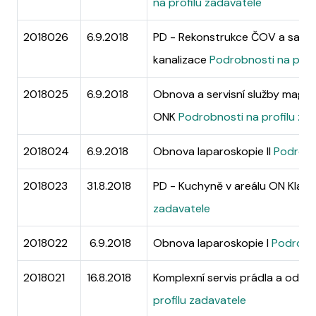
na profilu zadavatele
2018026
6.9.2018
PD - Rekonstrukce ČOV a sana
kanalizace
Podrobnosti na prof
2018025
6.9.2018
Obnova a servisní služby magn
ONK
Podrobnosti na profilu za
2018024
6.9.2018
Obnova laparoskopie II
Podrobn
2018023
31.8.2018
PD - Kuchyně v areálu ON Klad
zadavatele
2018022
6.9.2018
Obnova laparoskopie I
Podrobno
2018021
16.8.2018
Komplexní servis prádla a odě
profilu zadavatele