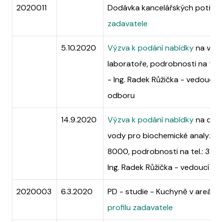
2020011
Dodávka kancelářských potře
zadavatele
5.10.2020
Výzva k podání nabídky
na vybav
laboratoře, podrobnosti na tel
- Ing. Radek Růžička - vedoucí
odboru
14.9.2020
Výzva k podání nabídky
na dod
vody pro biochemické analyzá
8000, podrobnosti na tel.: 312
Ing. Radek Růžička - vedoucí t
2020003
6.3.2020
PD - studie - Kuchyně v areálu
profilu zadavatele