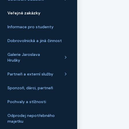
Veřejné zakázky
Informace pro studenty
Dobrovolnická a jiná činnost
Galerie Jaroslava
Hrušky
Partneři a externí služby
Sponzoři, dárci, partneři
Pochvaly a stížnosti
Odprodej nepotřebného
majetku