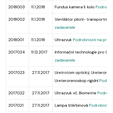
2018003
11.1.2018
Fundus kamera II. kolo
Podrobnos
2018002
11.1.2018
Ventilátor plicní- transportní II.
zadavatele
2018001
11.1.2018
Ultrazvuk
Podrobnosti na profi
2017024
11.12.2017
Informační technologie pro ON
zadavatele
2017023
27.11.2017
Uretrotom optický, Ureterorenos
Ureterorenoskop rigidní
Podrobn
2017022
27.11.2017
Ultrazvuk vč. Biometrie
Podrobno
2017021
27.11.2017
Lampa štěrbinová
Podrobnosti 