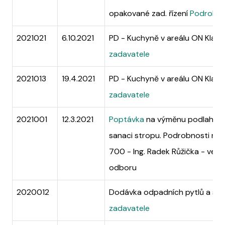
opakované zad. řízení
Podrobnos
2021021
6.10.2021
PD - Kuchyně v areálu ON Kladno
zadavatele
2021013
19.4.2021
PD - Kuchyně v areálu ON Kladn
zadavatele
2021001
12.3.2021
Poptávka
na výměnu podlahový
sanaci stropu. Podrobnosti na t
700 - Ing. Radek Růžička - ved
odboru
2020012
Dodávka odpadních pytlů a sá
zadavatele