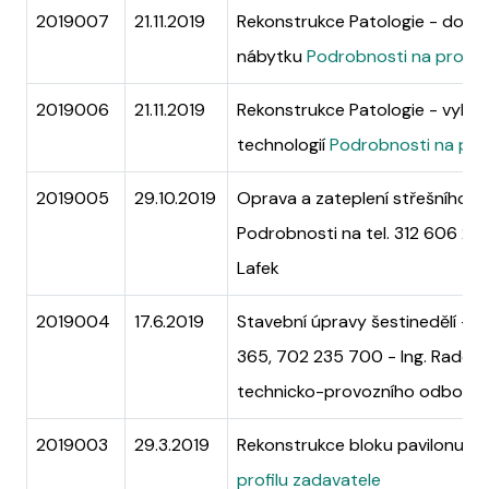
2019007
21.11.2019
Rekonstrukce Patologie - dodáv
nábytku
Podrobnosti na profilu
2019006
21.11.2019
Rekonstrukce Patologie - vyba
technologií
Podrobnosti na prof
2019005
29.10.2019
Oprava a zateplení střešního pl
Podrobnosti na tel. 312 606 28
Lafek
2019004
17.6.2019
Stavební úpravy šestinedělí - P
365, 702 235 700 - Ing. Radek 
technicko-provozního odboru
2019003
29.3.2019
Rekonstrukce bloku pavilonu P
profilu zadavatele