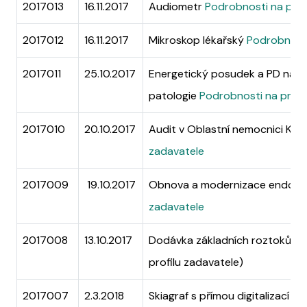
2017013
16.11.2017
Audiometr
Podrobnosti na prof
2017012
16.11.2017
Mikroskop lékařský
Podrobnosti
2017011
25.10.2017
Energetický posudek a PD na re
patologie
Podrobnosti na profi
2017010
20.10.2017
Audit v Oblastní nemocnici Kla
zadavatele
2017009
19.10.2017
Obnova a modernizace endosk
zadavatele
2017008
13.10.2017
Dodávka základních roztoků p
profilu zadavatele)
2017007
2.3.2018
Skiagraf s přímou digitalizací