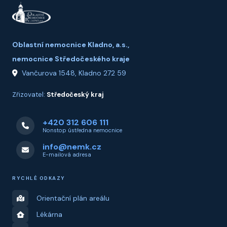
Oblastní nemocnice Kladno, a.s.,
nemocnice Středočeského kraje
Vančurova 1548, Kladno 272 59
Zřizovatel:
Středočeský kraj
+420 312 606 111
Nonstop ústředna nemocnice
info@nemk.cz
E-mailová adresa
RYCHLÉ ODKAZY
Orientační plán areálu
Lékárna