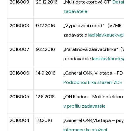
2016009
29.12.2016
„Multidetektorové CT"
Detailní
zadavatele
2016008
9.12.2016
„Vypalovací robot" (VZMR, Přís
zadavatele
ladislav.kaucky@ne
2016007
9.12.2016
„Parafínová zalévací linka“ (VZ
u zadavatele
ladislav.kaucky@
2016006
14.9.2016
„General ONK, VI.etapa - PD psy
Podrobnosti ke stažení ZDE
2016005
12.8.2016
„ON Kladno - Multidetektorové
v profilu zadavatele
2016004
1.8.2016
„Generel ONK,VI.etapa – psychia
informace ke stažení