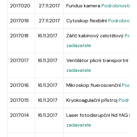
2017020
27.11.2017
Fundus kamera
Podrobnosti na 
2017019
27.11.2017
Cytoskop flexibilní
Podrobnosti 
2017018
16.11.2017
Zářič kabinový celotělový
Podro
zadavatele
2017017
16.11.2017
Ventilátor plicní transportní
Pod
zadavatele
2017016
16.11.2017
Mikroskop flueroscenční
Podrob
2017015
16.11.2017
Kryokoagulační přístroj
Podrobn
2017014
16.11.2017
Laser fotodisrupční Nd YAG
Pod
zadavatele