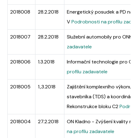
2018008
28.2.2018
Energetický posudek a PD na za
V
Podrobnosti na profilu zadav
2018007
28.2.2018
Služební automobily pro ONK
Po
zadavatele
2018006
1.3.2018
Informační technologie pro ONK
profilu zadavatele
2018005
1.,3.2018
Zajištění komplexního výkonu t
stavebníka (TDS) a koordinátor
Rekonstrukce bloku C2
Podrobn
2018004
27.2.2018
ON Kladno - Zvýšení kvality náv
na profilu zadavatele