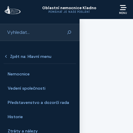
Přeskočit na hlavní obsah
Oblastní nemocnice Kladno
POMÁHAT JE NAŠE POSLÁNÍ
Zpět na: Hlavní menu
Nemocnice
Vedení společnosti
Představenstvo a dozorčí rada
Historie
Ztráty a nálezy