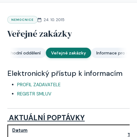
24. 10. 2015
NEMOCNICE
Veřejné zakázky
Obchodní oddělení
Veřejné zakázky
Informace pro stud
Elektronický přístup k informacím
PROFIL ZADAVATELE
REGISTR SMLUV
AKTUÁLNÍ POPTÁVKY
Datum
Ter