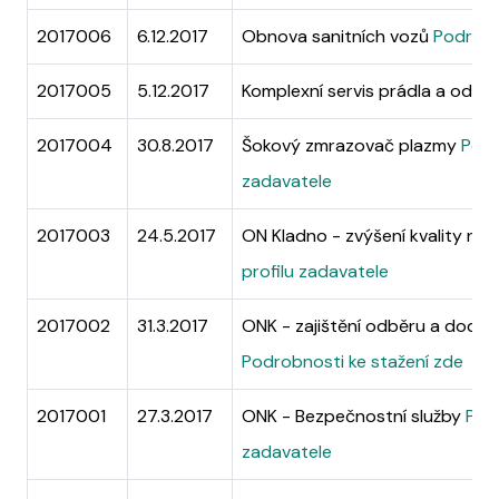
2017006
6.12.2017
Obnova sanitních vozů
Podrobn
2017005
5.12.2017
Komplexní servis prádla a oděvů
2017004
30.8.2017
Šokový zmrazovač plazmy
Podr
zadavatele
2017003
24.5.2017
ON Kladno - zvýšení kvality ná
profilu zadavatele
2017002
31.3.2017
ONK - zajištění odběru a dod
Podrobnosti ke stažení zde
2017001
27.3.2017
ONK - Bezpečnostní služby
Podr
zadavatele