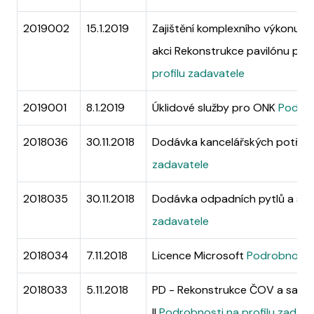
2019002
15.1.2019
Zajištění komplexního výkonu 
akci Rekonstrukce pavilónu pat
profilu zadavatele
2019001
8.1.2019
Úklidové služby pro ONK
Podrob
2018036
30.11.2018
Dodávka kancelářských potře
zadavatele
2018035
30.11.2018
Dodávka odpadních pytlů a sá
zadavatele
2018034
7.11.2018
Licence Microsoft
Podrobnosti 
2018033
5.11.2018
PD - Rekonstrukce ČOV a sanac
II
Podrobnosti na profilu zadava