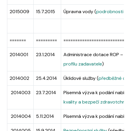
2015009
15.7.2015
Úpravna vody (
podrobnosti na 
=======
=========
============================
2014001
23.1.2014
Administrace dotace ROP – Výz
profilu zadavatele
)
2014002
25.4.2014
Úklidové služby (
předběžné ozn
2014003
23.7.2014
Písemná výzva k podání nabídk
kvality a bezpečí zdravotchní s
2014004
5.11.2014
Písemná výzva k podání nabídk
2014005
15.9.2014
Bezpečnostní služby
(předběžn