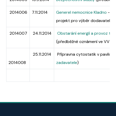
2014006
7.11.2014
Generel nemocnice Kladno
- re
projekt pro výběr dodavatele
2014007
24.11.2014
Obstarání energií a provoz tec
(předběžné oznámení ve VVZ)
25.11.2014
Přípravna cytostatik v pavilonu
2014008
zadavatele
)