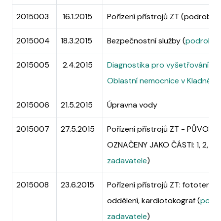
2015003
16.1.2015
Pořízení přístrojů ZT (podrobno
2015004
18.3.2015
Bezpečnostní služby (
podrobnos
2015005
2.4.2015
Diagnostika pro vyšetřování in
Oblastní nemocnice v Kladně
+ 
2015006
21.5.2015
Úpravna vody
2015007
27.5.2015
Pořízení přístrojů ZT - PŮVODNÍ Č
OZNAČENY JAKO ČÁSTI: 1, 2, 3,
zadavatele
)
2015008
23.6.2015
Pořízení přístrojů ZT: fototera
oddělení, kardiotokograf (
podro
zadavatele
)