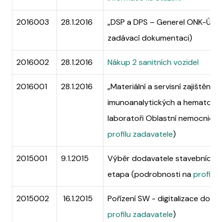
2016003
28.1.2016
„DSP a DPS – Generel ONK-ÚZP,
zadávací dokumentaci)
2016002
28.1.2016
Nákup 2 sanitních vozidel
2016001
28.1.2016
„Materiální a servisní zajištění 
imunoanalytických a hematologi
laboratoři Oblastní nemocnice 
profilu zadavatele
)
2015001
9.1.2015
Výběr dodavatele stavebních pr
etapa (podrobnosti na
profilu
2015002
16.1.2015
Pořízení SW - digitalizace dok
profilu zadavatele
)