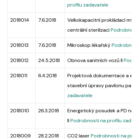
profilu zadavatele
2018014
7.6.2018
Velkokapacitní prokládací mycí
centrální sterilizaci
Podrobnosti 
2018013
7.6.2018
Mikroskop lékařský
Podrobnosti
2018012
24.5.2018
Obnova sanitních vozů II
Podrob
2018011
6.4.2018
Projektová dokumentace a ene
stavební úpravy pavilonu patol
zadavatele
2018010
26.3.2018
Energetický posudek a PD na zat
II
Podrobnosti na profilu zadava
2018009
28.2.2018
CO2 laser
Podrobnosti na profi