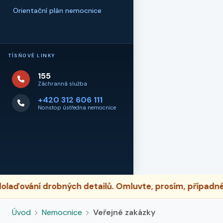
Orientační plán nemocnice
TÍSŇOVÉ LINKY
155
Záchranná služba
+420 312 606 111
Nonstop ústředna nemocnice
ní drobných detailů. Omluvte, prosím, případné dočas
Úvod
Nemocnice
Veřejné zakázky