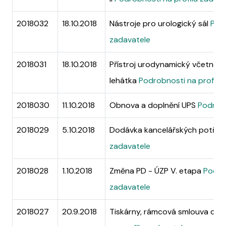
2018032
18.10.2018
Nástroje pro urologický sál
Podr
zadavatele
2018031
18.10.2018
Přístroj urodynamický včetně sp
lehátka
Podrobnosti na profilu
2018030
11.10.2018
Obnova a doplnění UPS
Podrobn
2018029
5.10.2018
Dodávka kancelářských potře
zadavatele
2018028
1.10.2018
Změna PD - ÚZP V. etapa
Podrob
zadavatele
2018027
20.9.2018
Tiskárny, rámcová smlouva do