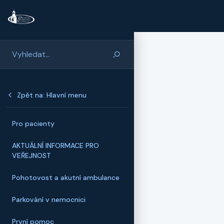
Přeskočit na hlavní obsah
Zpět na: Hlavní menu
Pro pacienty
AKTUÁLNÍ INFORMACE PRO
VEŘEJNOST
Pohotovost a akutní ambulance
Parkování v nemocnici
První pomoc