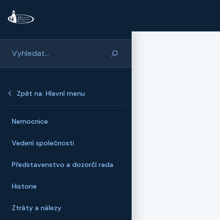
Přeskočit na hlavní obsah
Zpět na: Hlavní menu
Nemocnice
Vedení společnosti
Představenstvo a dozorčí rada
Historie
Ztráty a nálezy