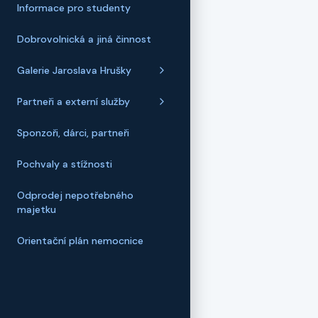
Informace pro studenty
Dobrovolnická a jiná činnost
Galerie Jaroslava Hrušky
Partneři a externí služby
Sponzoři, dárci, partneři
Pochvaly a stížnosti
Odprodej nepotřebného
majetku
Orientační plán nemocnice