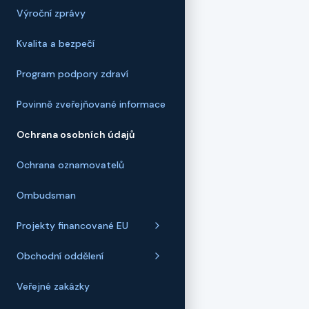
Výroční zprávy
Kvalita a bezpečí
Program podpory zdraví
Povinně zveřejňované informace
Ochrana osobních údajů
Ochrana oznamovatelů
Ombudsman
Projekty financované EU
Obchodní oddělení
Veřejné zakázky