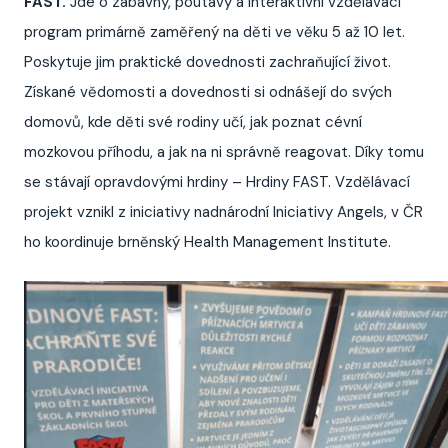
FAST.
Jde o zábavný, poutavý a interaktivní vzdělávací
program primárně zaměřený na děti ve věku 5 až 10 let.
Poskytuje jim praktické dovednosti zachraňující život.
Získané vědomosti a dovednosti si odnášejí do svých
domovů, kde děti své rodiny učí, jak poznat cévní
mozkovou příhodu, a jak na ni správně reagovat. Díky tomu
se stávají opravdovými hrdiny – Hrdiny FAST. Vzdělávací
projekt vznikl z iniciativy nadnárodní Iniciativy Angels, v ČR
ho koordinuje brněnský Health Management Institute.