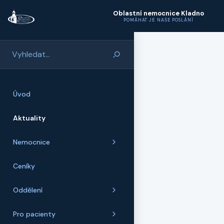
Přeskočit na hlavní obsah
Oblastní nemocnice Kladno
POMÁHAT JE NAŠE POSLÁNÍ
Úvod
Aktuality
Nemocnice
Ceníky
Oddělení
Pro pacienty