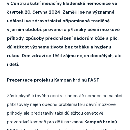
v Centru akutní medicíny kladenské nemocnice ve
čtvrtek 20. června 2024. Zaměřil se na významné
události ve zdravotnictví připomínané tradičně
v jarním období: prevenci a příznaky cévní mozkové
příhody, způsoby předcházení nádorům kůže a plic,
důležitost významu života bez tabáku a hygienu
rukou. Den zdraví se těšil zájmu nejen dospělých, ale
i dětí.
Prezentace projektu Kampaň hrdinů FAST
Zástupkyně Iktového centra kladenské nemocnice na akci
přibližovaly nejen obecně problematiku cévní mozkové
příhody, ale představily také důležitou osvětově
preventivní kampaň pro děti nazvanou
Kampaň hrdinů