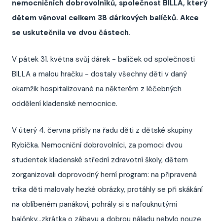
nemocničních dobrovolníků, společnost BILLA, který
dětem věnoval celkem 38 dárkových balíčků. Akce
se uskutečnila ve dvou částech.
V pátek 31. května svůj dárek - balíček od společnosti
BILLA a malou hračku - dostaly všechny děti v daný
okamžik hospitalizované na některém z léčebných
oddělení kladenské nemocnice.
V úterý 4. června přišly na řadu děti z dětské skupiny
Rybička. Nemocniční dobrovolníci, za pomoci dvou
studentek kladenské střední zdravotní školy, dětem
zorganizovali doprovodný herní program: na připravená
trika děti malovaly hezké obrázky, protáhly se při skákání
na oblíbeném panákovi, pohrály si s nafouknutými
balónky...zkrátka o zábavu a dobrou náladu nebylo nouze.