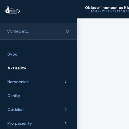
Přeskočit na hlavní obsah
Oblastní nemocnice Kl
POMÁHAT JE NAŠE POSLÁ
Úvod
Aktuality
Nemocnice
Ceníky
Oddělení
Pro pacienty