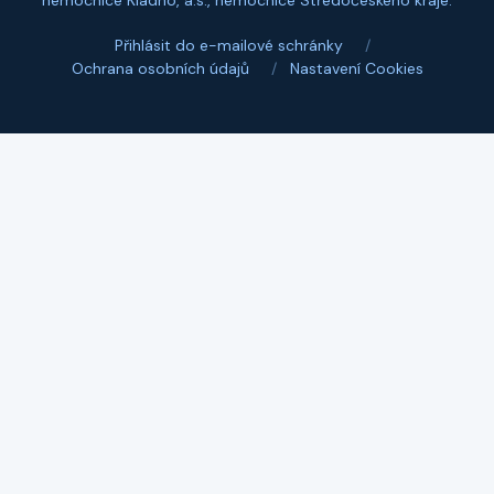
nemocnice Kladno, a.s., nemocnice Středočeského kraje.
Přihlásit do e-mailové schránky
/
Ochrana osobních údajů
/
Nastavení Cookies