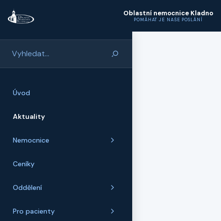
Přeskočit na hlavní obsah
Oblastní nemocnice Kladno
POMÁHAT JE NAŠE POSLÁNÍ
Úvod
Aktuality
Nemocnice
Ceníky
Oddělení
Pro pacienty