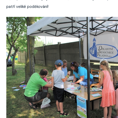
patří veliké poděkování!