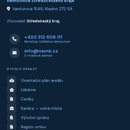
nemocnice Středočeského kraje
Vančurova 1548, Kladno 272 59
Zřizovatel:
Středočeský kraj
+420 312 606 111
Nonstop ústředna nemocnice
info@nemk.cz
E-mailová adresa
RYCHLÉ ODKAZY
Orientační plán areálu
Lékárna
Ceníky
Kariéra — volná místa
Výroční zprávy
Registr smluv