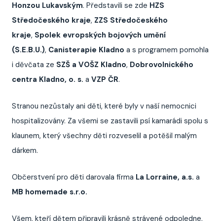
Honzou Lukavským
. Představili se zde
HZS
Středočeského kraje
,
ZZS Středočeského
kraje
,
Spolek evropských bojových umění
(S.E.B.U.)
,
Cani
sterapie Kladno
a s programem pomohla
i děvčata ze
SZŠ a VOŠZ Kladno
,
Dobrovolnického
centra Kladno, o. s.
a
VZP ČR
.
Stranou nezůstaly ani děti, které byly v naší nemocnici
hospitalizovány. Za všemi se zastavili psí kamarádi spolu s
klaunem, který všechny děti rozveselil a potěšil malým
dárkem.
Občerstvení pro děti darovala firma
La Lorraine, a.s.
a
MB homemade s.r.o.
Všem, kteří dětem připravili krásně strávené odpoledne,