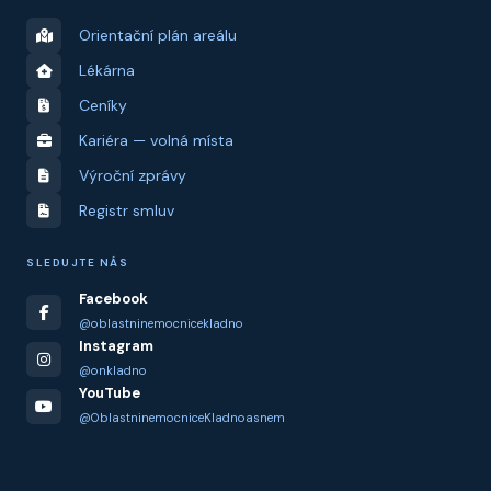
Orientační plán areálu
Lékárna
Ceníky
Kariéra — volná místa
Výroční zprávy
Registr smluv
SLEDUJTE NÁS
Facebook
@oblastninemocnicekladno
Instagram
@onkladno
YouTube
@OblastninemocniceKladnoasnem