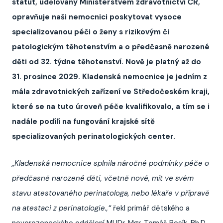
statut, udělovaný Ministerstvem zdravotnictví ČR,
opravňuje naši nemocnici poskytovat vysoce
specializovanou péči o ženy s rizikovým či
patologickým těhotenstvím a o předčasně narozené
děti od 32. týdne těhotenství. Nově je platný až do
31. prosince 2029. Kladenská nemocnice je jedním z
mála zdravotnických zařízení ve Středočeském kraji,
které se na tuto úroveň péče kvalifikovalo, a tím se i
nadále podílí na fungování krajské sítě
specializovaných perinatologických center.
„Kladenská nemocnice splnila náročné podmínky péče o
předčasně narozené děti, včetně nové, mít ve svém
stavu atestovaného perinatologa, nebo lékaře v přípravě
na atestaci z perinatologie.,“
řekl primář dětského a
novorozeneckého oddělení MUDr. Mgr. Tomáš Rosík, Ph.D.,