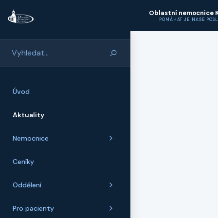
Přeskočit na hlavní obsah
Oblastní nemocnice 
POMÁHAT JE NAŠE POS
Úvod
Aktuality
Nemocnice
Ceníky
Oddělení
Pro pacienty