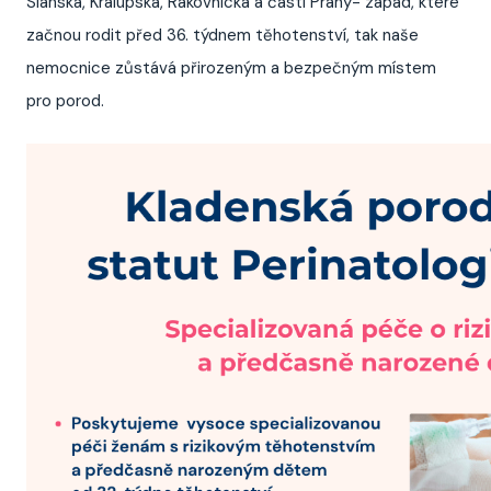
Slánska, Kralupska, Rakovnicka a části Prahy- západ, které
začnou rodit před 36. týdnem těhotenství, tak naše
nemocnice zůstává přirozeným a bezpečným místem
pro porod.