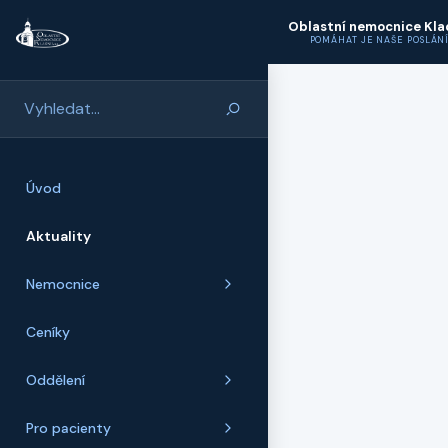
Přeskočit na hlavní obsah
Oblastní nemocnice Kl
POMÁHAT JE NAŠE POSLÁN
Úvod
Aktuality
Nemocnice
Ceníky
Oddělení
Pro pacienty