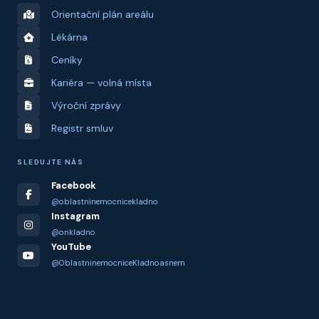
Orientační plán areálu
Lékárna
Ceníky
Kariéra — volná místa
Výroční zprávy
Registr smluv
SLEDUJTE NÁS
Facebook
@oblastninemocnicekladno
Instagram
@onkladno
YouTube
@OblastninemocniceKladnoasnem