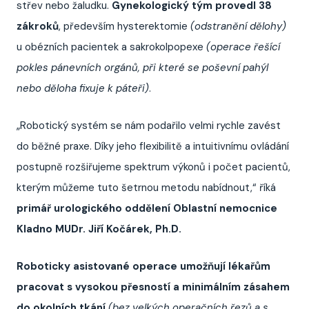
střev nebo žaludku.
Gynekologický tým provedl 38
zákroků
, především hysterektomie
(odstranění dělohy)
u obézních pacientek a sakrokolpopexe
(operace řešící
pokles pánevních orgánů, při které se poševní pahýl
nebo děloha fixuje k páteři)
.
„Robotický systém se nám podařilo velmi rychle zavést
do běžné praxe. Díky jeho flexibilitě a intuitivnímu ovládání
postupně rozšiřujeme spektrum výkonů i počet pacientů,
kterým můžeme tuto šetrnou metodu nabídnout,“ říká
primář urologického oddělení Oblastní nemocnice
Kladno MUDr. Jiří Kočárek, Ph.D.
Roboticky asistované operace umožňují lékařům
pracovat s vysokou přesností a minimálním zásahem
do okolních tkání
(bez velkých operačních řezů a s