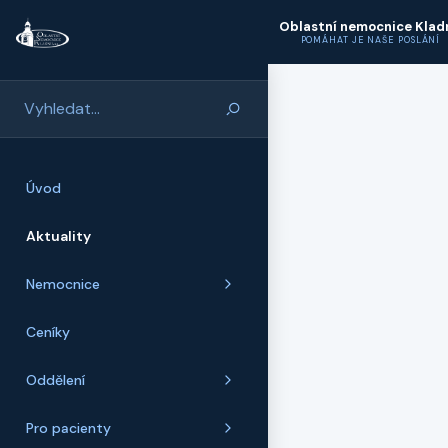
Přeskočit na hlavní obsah
Oblastní nemocnice Klad
POMÁHAT JE NAŠE POSLÁNÍ
Úvod
Aktuality
Nemocnice
Ceníky
Oddělení
Pro pacienty