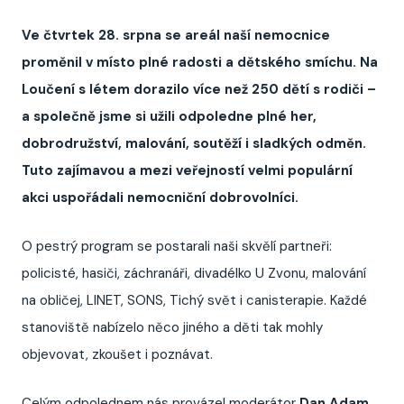
Ve čtvrtek 28. srpna se areál naší nemocnice
proměnil v místo plné radosti a dětského smíchu. Na
Loučení s létem dorazilo více než 250 dětí s rodiči –
a společně jsme si užili odpoledne plné her,
dobrodružství, malování, soutěží i sladkých odměn.
Tuto zajímavou a mezi veřejností velmi populární
akci uspořádali nemocniční dobrovolníci.
O pestrý program se postarali naši skvělí partneři:
policisté, hasiči, záchranáři, divadélko U Zvonu, malování
na obličej, LINET, SONS, Tichý svět i canisterapie. Každé
stanoviště nabízelo něco jiného a děti tak mohly
objevovat, zkoušet i poznávat.
Celým odpolednem nás provázel moderátor
Dan Adam
,