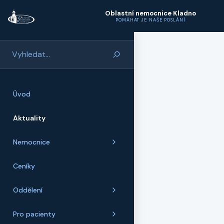
Přeskočit na hlavní obsah
Oblastní nemocnice Kladno
POMÁHAT JE NAŠE POSLÁNÍ
Úvod
Aktuality
Nemocnice
Ceníky
Oddělení
Pro pacienty