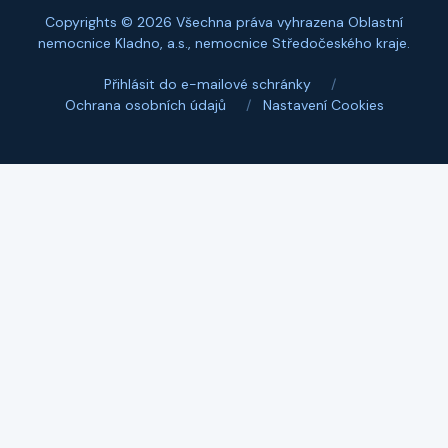
Copyrights © 2026 Všechna práva vyhrazena Oblastní
nemocnice Kladno, a.s., nemocnice Středočeského kraje.
Přihlásit do e-mailové schránky
/
Ochrana osobních údajů
/
Nastavení Cookies