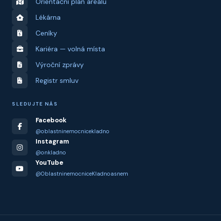
Orientační plán areálu
Lékárna
Ceníky
Kariéra — volná místa
Výroční zprávy
Registr smluv
SLEDUJTE NÁS
Facebook
@oblastninemocnicekladno
Instagram
@onkladno
YouTube
@OblastninemocniceKladnoasnem