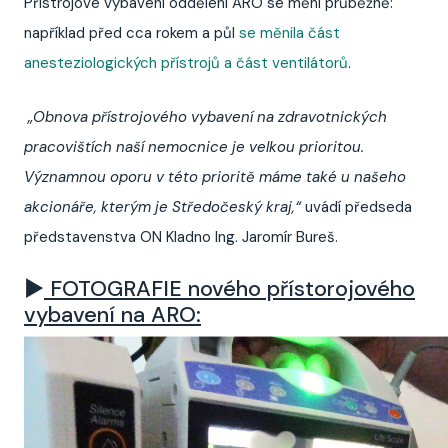
Přístrojové vybavení oddělení ARO se mění průběžně:
například před cca rokem a půl
se měnila část
anesteziologických přístrojů a část ventilátorů
.
„Obnova přístrojového vybavení na zdravotnických
pracovištích naší nemocnice je velkou prioritou.
Významnou oporu v této prioritě máme také u našeho
akcionáře, kterým je Středočeský kraj,“
uvádí předseda
představenstva ON Kladno Ing. Jaromír Bureš.
►
FOTOGRAFIE nového přístorojového
vybavení na ARO: