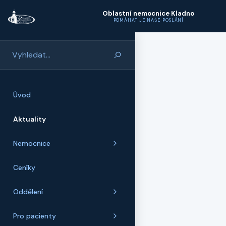
Přeskočit na hlavní obsah
Oblastní nemocnice Kladno
POMÁHAT JE NAŠE POSLÁNÍ
Úvod
Aktuality
Nemocnice
Ceníky
Oddělení
Pro pacienty