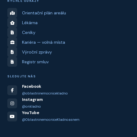
RYCHLÉ ODKAZY
Orientační plán areálu
Lékárna
Ceníky
Kariéra — volná místa
Výroční zprávy
Registr smluv
SLEDUJTE NÁS
Facebook
@oblastninemocnicekladno
Instagram
@onkladno
YouTube
@OblastninemocniceKladnoasnem