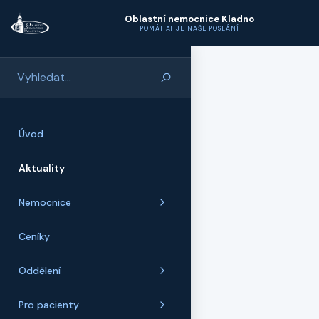
Přeskočit na hlavní obsah
Oblastní nemocnice Kladno
POMÁHAT JE NAŠE POSLÁNÍ
Úvod
Aktuality
Nemocnice
Ceníky
Oddělení
Pro pacienty