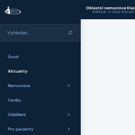
Přeskočit na hlavní obsah
Oblastní nemocnice Kla
POMÁHAT JE NAŠE POSLÁNÍ
Úvod
Aktuality
Nemocnice
Ceníky
Oddělení
Pro pacienty