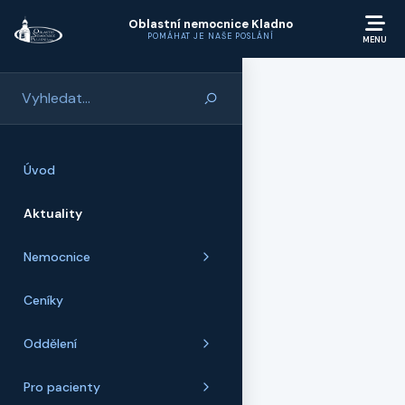
Přeskočit na hlavní obsah
Oblastní nemocnice Kladno
POMÁHAT JE NAŠE POSLÁNÍ
Úvod
Aktuality
Nemocnice
Ceníky
Oddělení
Pro pacienty