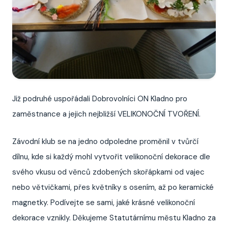
Již podruhé uspořádali Dobrovolníci ON Kladno pro
zaměstnance a jejich nejbližší VELIKONOČNÍ TVOŘENÍ.
Závodní klub se na jedno odpoledne proměnil v tvůrčí
dílnu, kde si každý mohl vytvořit velikonoční dekorace dle
svého vkusu od věnců zdobených skořápkami od vajec
nebo větvičkami, přes květníky s osením, až po keramické
magnetky. Podívejte se sami, jaké krásné velikonoční
dekorace vznikly. Děkujeme Statutárnímu městu Kladno za