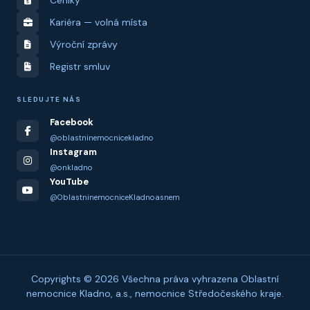
Ceníky
Kariéra — volná místa
Výroční zprávy
Registr smluv
SLEDUJTE NÁS
Facebook
@oblastninemocnicekladno
Instagram
@onkladno
YouTube
@OblastninemocniceKladnoasnem
Copyrights © 2026 Všechna práva vyhrazena Oblastní
nemocnice Kladno, a.s., nemocnice Středočeského kraje.