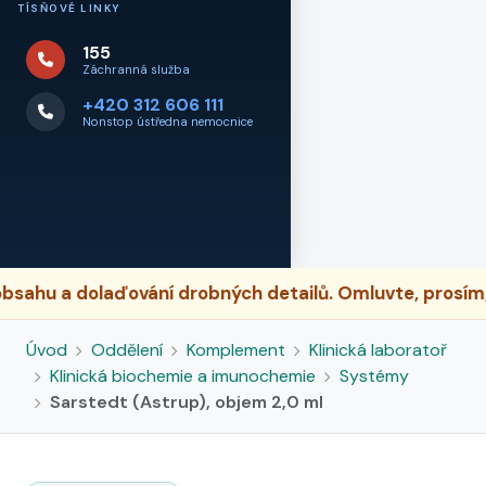
TÍSŇOVÉ LINKY
155
Záchranná služba
+420 312 606 111
Nonstop ústředna nemocnice
ahu a dolaďování drobných detailů. Omluvte, prosím, p
Úvod
Oddělení
Komplement
Klinická laboratoř
Klinická biochemie a imunochemie
Systémy
Sarstedt (Astrup), objem 2,0 ml