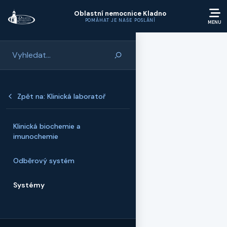
Přeskočit na hlavní obsah
Oblastní nemocnice Kladno
POMÁHAT JE NAŠE POSLÁNÍ
Zpět na: Klinická laboratoř
Klinická biochemie a
imunochemie
Odběrový systém
Systémy